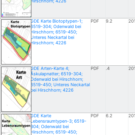
Hirschhorn; 4226
GDE Karte Biotoptypen-1;
PDF
9.2
20
6519-304; Odenwald bei
Hirschhorn; 6519-450;
Unteres Neckartal bei
Hirschhorn; 4226
GDE Arten-Karte 4;
PDF
.4
20
Äskulapnatter; 6519-304;
Odenwald bei Hirschhorn;
6519-450; Unteres Neckartal
bei Hirschhorn; 4226
GDE Karte
PDF
6.2
20
Lebensraumtypen-3; 6519-
304; Odenwald bei
Hirschhorn; 6519-450;