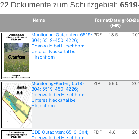
22 Dokumente zum Schutzgebiet:
6519
Name
Format
Dateigröße
Be
(MB)
Monitoring-Gutachten; 6519-
PDF
13.5
20
304; 6519-450; 4226;
Odenwald bei Hirschhorn;
Unteres Neckartal bei
Hirschhorn
Monitoring-Karten; 6519-
ZIP
88.6
20
304; 6519-450; 4226;
Odenwald bei Hirschhorn;
Unteres Neckartal bei
Hirschhorn
GDE Gutachten; 6519-304;
PDF
4.8
20
Odenwald bei Hirschhorn;