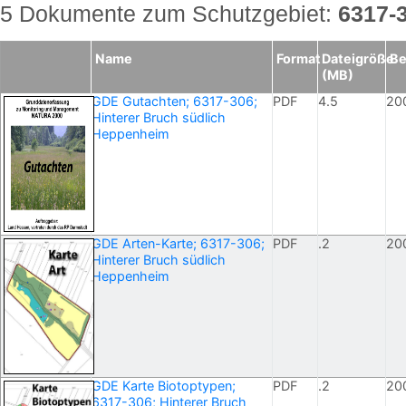
5 Dokumente zum Schutzgebiet:
6317-
Name
Format
Dateigröße
Be
(MB)
GDE Gutachten; 6317-306;
PDF
4.5
20
Hinterer Bruch südlich
Heppenheim
GDE Arten-Karte; 6317-306;
PDF
.2
20
Hinterer Bruch südlich
Heppenheim
GDE Karte Biotoptypen;
PDF
.2
20
6317-306; Hinterer Bruch