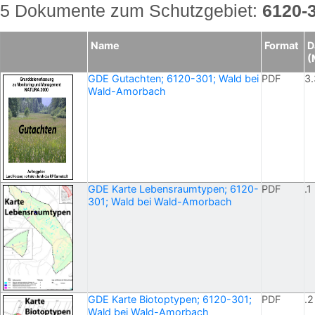
5 Dokumente zum Schutzgebiet:
6120-
Name
Format
D
(
GDE Gutachten; 6120-301; Wald bei
PDF
3.
Wald-Amorbach
GDE Karte Lebensraumtypen; 6120-
PDF
.1
301; Wald bei Wald-Amorbach
GDE Karte Biotoptypen; 6120-301;
PDF
.2
Wald bei Wald-Amorbach