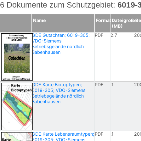
6 Dokumente zum Schutzgebiet:
6019-
Name
Format
Dateigröße
Be
(MB)
GDE Gutachten; 6019-305;
PDF
2.7
20
VDO-Siemens
Betriebsgelände nördlich
Babenhausen
GDE Karte Biotoptypen;
PDF
.1
20
6019-305; VDO-Siemens
Betriebsgelände nördlich
Babenhausen
GDE Karte Lebensraumtypen;
PDF
.1
20
6019-305; VDO-Siemens