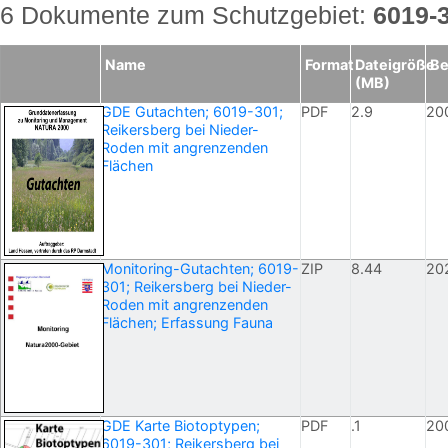
6 Dokumente zum Schutzgebiet:
6019-
Name
Format
Dateigröße
Be
(MB)
GDE Gutachten; 6019-301;
PDF
2.9
20
Reikersberg bei Nieder-
Roden mit angrenzenden
Flächen
Monitoring-Gutachten; 6019-
ZIP
8.44
20
301; Reikersberg bei Nieder-
Roden mit angrenzenden
Flächen; Erfassung Fauna
GDE Karte Biotoptypen;
PDF
.1
20
6019-301; Reikersberg bei