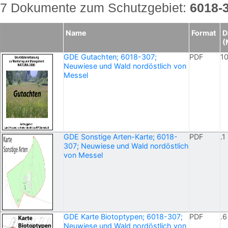
7 Dokumente zum Schutzgebiet:
6018-
Name
Format
D
(
GDE Gutachten; 6018-307;
PDF
10
Neuwiese und Wald nordöstlich von
Messel
GDE Sonstige Arten-Karte; 6018-
PDF
.1
307; Neuwiese und Wald nordöstlich
von Messel
GDE Karte Biotoptypen; 6018-307;
PDF
.6
Neuwiese und Wald nordöstlich von