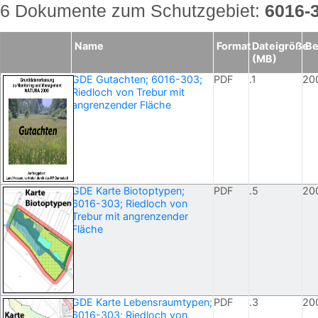
6 Dokumente zum Schutzgebiet:
6016-
Name
Format
Dateigröße
Be
(MB)
GDE Gutachten; 6016-303;
PDF
.1
20
Riedloch von Trebur mit
angrenzender Fläche
GDE Karte Biotoptypen;
PDF
.5
20
6016-303; Riedloch von
Trebur mit angrenzender
Fläche
GDE Karte Lebensraumtypen;
PDF
.3
20
6016-303; Riedloch von