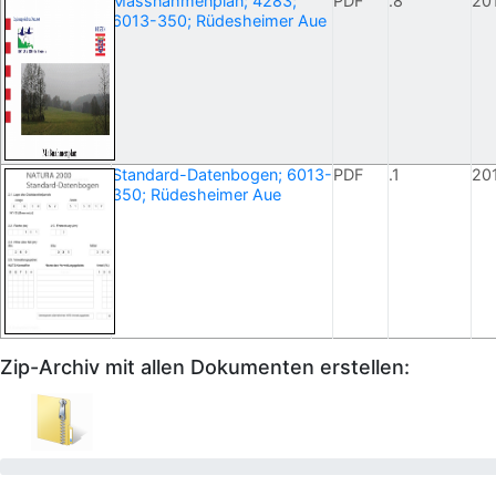
Massnahmenplan; 4283;
PDF
.8
20
6013-350; Rüdesheimer Aue
Standard-Datenbogen; 6013-
PDF
.1
20
350; Rüdesheimer Aue
Zip-Archiv mit allen Dokumenten erstellen: