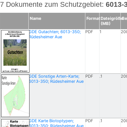
7 Dokumente zum Schutzgebiet:
6013-
Name
Format
Dateigröße
Be
(MB)
GDE Gutachten; 6013-350;
PDF
1
20
Rüdesheimer Aue
GDE Sonstige Arten-Karte;
PDF
.1
20
6013-350; Rüdesheimer Aue
GDE Karte Biotoptypen;
PDF
.1
20
6013-350; Rüdesheimer Aue