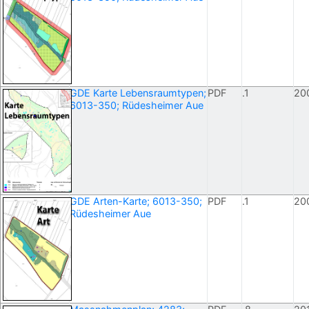
GDE Karte Lebensraumtypen;
PDF
.1
20
6013-350; Rüdesheimer Aue
GDE Arten-Karte; 6013-350;
PDF
.1
20
Rüdesheimer Aue