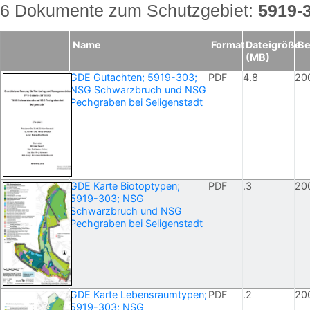
6 Dokumente zum Schutzgebiet:
5919-
Name
Format
Dateigröße
Be
(MB)
GDE Gutachten; 5919-303;
PDF
4.8
20
NSG Schwarzbruch und NSG
Pechgraben bei Seligenstadt
GDE Karte Biotoptypen;
PDF
.3
20
5919-303; NSG
Schwarzbruch und NSG
Pechgraben bei Seligenstadt
GDE Karte Lebensraumtypen;
PDF
.2
20
5919-303; NSG