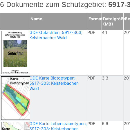
6 Dokumente zum Schutzgebiet:
5917-
Name
Format
Dateigröße
Be
(MB)
GDE Gutachten; 5917-303;
PDF
4.1
20
Kelsterbacher Wald
GDE Karte Biotoptypen;
PDF
3.3
20
5917-303; Kelsterbacher
Wald
GDE Karte Lebensraumtypen;
PDF
6.6
20
5917-303; Kelsterbacher