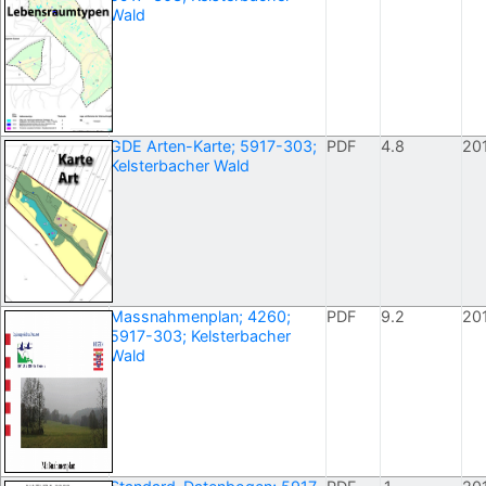
Wald
GDE Arten-Karte; 5917-303;
PDF
4.8
20
Kelsterbacher Wald
Massnahmenplan; 4260;
PDF
9.2
20
5917-303; Kelsterbacher
Wald