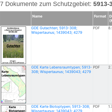
7 Dokumente zum Schutzgebiet:
5913-
Name
Format
D
(
GDE Gutachten; 5913-308;
PDF
8.
Wispertaunus; 1439043; 4279
GDE Karte Lebensraumtypen; 5913-
PDF
2.
308; Wispertaunus; 1439043; 4279
GDE Karte Biotoptypen; 5913-308;
PDF
1.
Wispertaunus; 1439043; 4279