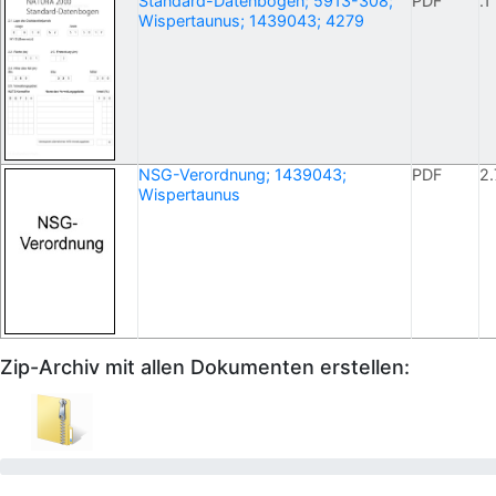
Standard-Datenbogen; 5913-308;
PDF
.1
Wispertaunus; 1439043; 4279
NSG-Verordnung; 1439043;
PDF
2.
Wispertaunus
Zip-Archiv mit allen Dokumenten erstellen: