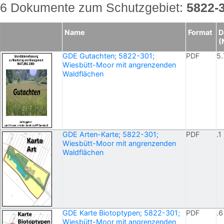
6 Dokumente zum Schutzgebiet:
5822-
Name
Format
D
(
GDE Gutachten; 5822-301;
PDF
5.
Wiesbütt-Moor mit angrenzenden
Waldflächen
GDE Arten-Karte; 5822-301;
PDF
.1
Wiesbütt-Moor mit angrenzenden
Waldflächen
GDE Karte Biotoptypen; 5822-301;
PDF
.6
Wiesbütt-Moor mit angrenzenden