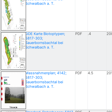
Schwalbach a. T.
GDE Karte Biotoptypen;
PDF
.4
20
5817-303;
Sauerbornsbachtal bei
Schwalbach a. T.
Massnahmenplan; 4142;
PDF
4.5
20
5817-303;
Sauerbornsbachtal bei
Schwalbach a. T.