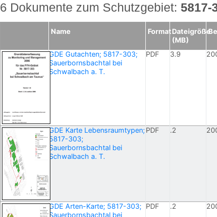
6 Dokumente zum Schutzgebiet:
5817-
Name
Format
Dateigröße
Be
(MB)
GDE Gutachten; 5817-303;
PDF
3.9
20
Sauerbornsbachtal bei
Schwalbach a. T.
GDE Karte Lebensraumtypen;
PDF
.2
20
5817-303;
Sauerbornsbachtal bei
Schwalbach a. T.
GDE Arten-Karte; 5817-303;
PDF
.2
20
Sauerbornsbachtal bei