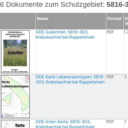
6 Dokumente zum Schutzgebiet:
5816-
Name
Format
D
(
GDE Gutachten; 5816-303;
PDF
1.
Krebsbachtal bei Ruppertshain
GDE Karte Lebensraumtypen; 5816-
PDF
.1
303; Krebsbachtal bei Ruppertshain
GDE Arten-Karte; 5816-303;
PDF
.1
Krebsbachtal bei Ruppertshain