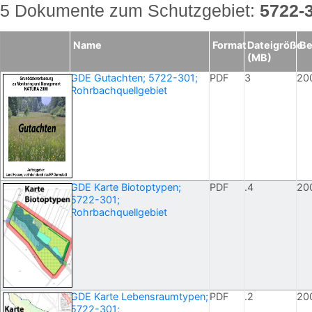
5 Dokumente zum Schutzgebiet:
5722-
Name
Format
Dateigröße
Be
(MB)
GDE Gutachten; 5722-301;
PDF
3
20
Rohrbachquellgebiet
GDE Karte Biotoptypen;
PDF
.4
20
5722-301;
Rohrbachquellgebiet
GDE Karte Lebensraumtypen;
PDF
.2
20
5722-301;