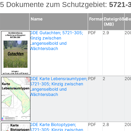
5 Dokumente zum Schutzgebiet:
5721-
Name
Format
Dateigröße
Be
(MB)
GDE Gutachten; 5721-305;
PDF
2.9
20
Kinzig zwischen
Langenselbold und
Wächtersbach
GDE Karte Lebensraumtypen;
PDF
2
20
5721-305; Kinzig zwischen
Langenselbold und
Wächtersbach
GDE Karte Biotoptypen;
PDF
2.8
20
5721-305; Kinzig zwischen