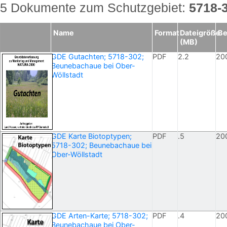
5 Dokumente zum Schutzgebiet:
5718-
Name
Format
Dateigröße
Be
(MB)
GDE Gutachten; 5718-302;
PDF
2.2
20
Beunebachaue bei Ober-
Wöllstadt
GDE Karte Biotoptypen;
PDF
.5
20
5718-302; Beunebachaue bei
Ober-Wöllstadt
GDE Arten-Karte; 5718-302;
PDF
.4
20
Beunebachaue bei Ober-