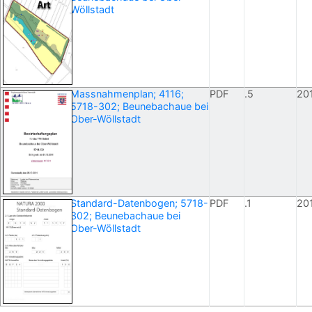
Wöllstadt
Massnahmenplan; 4116;
PDF
.5
20
5718-302; Beunebachaue bei
Ober-Wöllstadt
Standard-Datenbogen; 5718-
PDF
.1
20
302; Beunebachaue bei
Ober-Wöllstadt