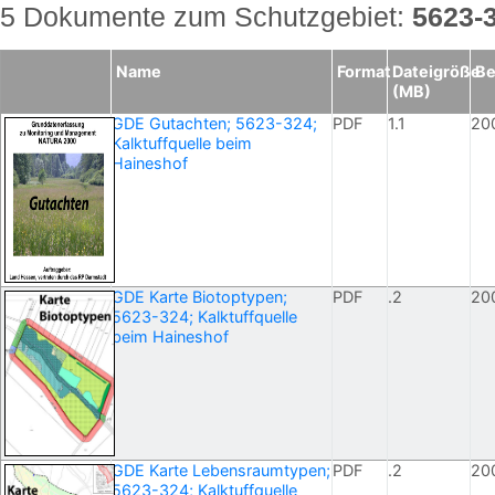
5 Dokumente zum Schutzgebiet:
5623-
Name
Format
Dateigröße
Be
(MB)
GDE Gutachten; 5623-324;
PDF
1.1
20
Kalktuffquelle beim
Haineshof
GDE Karte Biotoptypen;
PDF
.2
20
5623-324; Kalktuffquelle
beim Haineshof
GDE Karte Lebensraumtypen;
PDF
.2
20
5623-324; Kalktuffquelle