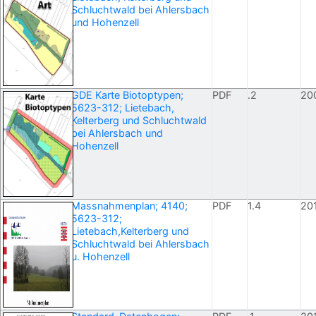
Schluchtwald bei Ahlersbach
und Hohenzell
GDE Karte Biotoptypen;
PDF
.2
20
5623-312; Lietebach,
Kelterberg und Schluchtwald
bei Ahlersbach und
Hohenzell
Massnahmenplan; 4140;
PDF
1.4
20
5623-312;
Lietebach,Kelterberg und
Schluchtwald bei Ahlersbach
u. Hohenzell