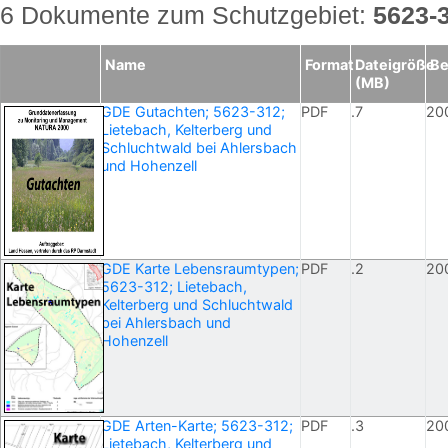
6 Dokumente zum Schutzgebiet:
5623-
Name
Format
Dateigröße
Be
(MB)
GDE Gutachten; 5623-312;
PDF
.7
20
Lietebach, Kelterberg und
Schluchtwald bei Ahlersbach
und Hohenzell
GDE Karte Lebensraumtypen;
PDF
.2
20
5623-312; Lietebach,
Kelterberg und Schluchtwald
bei Ahlersbach und
Hohenzell
GDE Arten-Karte; 5623-312;
PDF
.3
20
Lietebach, Kelterberg und