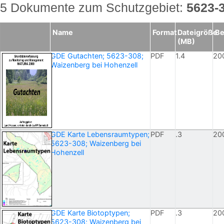
5 Dokumente zum Schutzgebiet:
5623-
Name
Format
Dateigröße
Be
(MB)
GDE Gutachten; 5623-308;
PDF
1.4
20
Waizenberg bei Hohenzell
GDE Karte Lebensraumtypen;
PDF
.3
20
5623-308; Waizenberg bei
Hohenzell
GDE Karte Biotoptypen;
PDF
.3
20
5623-308; Waizenberg bei