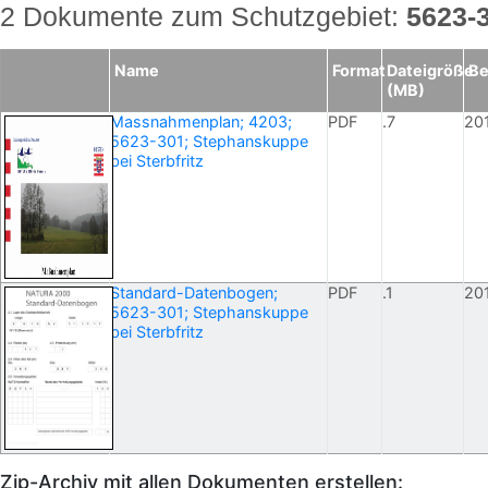
2 Dokumente zum Schutzgebiet:
5623-
Name
Format
Dateigröße
Be
(MB)
Massnahmenplan; 4203;
PDF
.7
20
5623-301; Stephanskuppe
bei Sterbfritz
Standard-Datenbogen;
PDF
.1
20
5623-301; Stephanskuppe
bei Sterbfritz
Zip-Archiv mit allen Dokumenten erstellen: