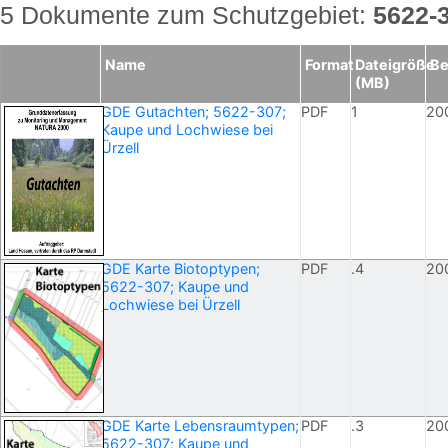
5 Dokumente zum Schutzgebiet:
5622-
Name
Format
Dateigröße
Be
(MB)
GDE Gutachten; 5622-307;
PDF
1
20
Kaupe und Lochwiese bei
Ürzell
GDE Karte Biotoptypen;
PDF
.4
20
5622-307; Kaupe und
Lochwiese bei Ürzell
GDE Karte Lebensraumtypen;
PDF
.3
20
5622-307; Kaupe und