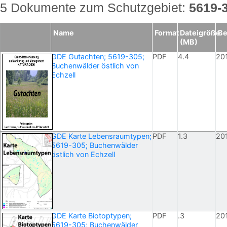
5 Dokumente zum Schutzgebiet:
5619-
Name
Format
Dateigröße
Be
(MB)
GDE Gutachten; 5619-305;
PDF
4.4
20
Buchenwälder östlich von
Echzell
GDE Karte Lebensraumtypen;
PDF
1.3
20
5619-305; Buchenwälder
östlich von Echzell
GDE Karte Biotoptypen;
PDF
.3
20
5619-305; Buchenwälder