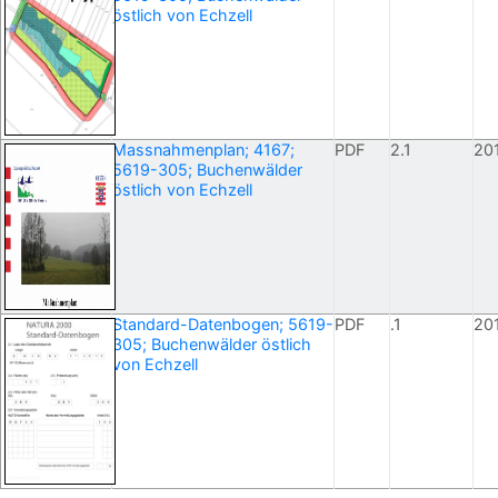
östlich von Echzell
Massnahmenplan; 4167;
PDF
2.1
20
5619-305; Buchenwälder
östlich von Echzell
Standard-Datenbogen; 5619-
PDF
.1
20
305; Buchenwälder östlich
von Echzell