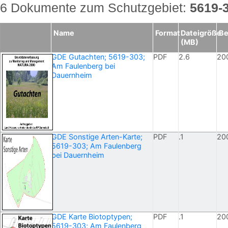
6 Dokumente zum Schutzgebiet:
5619-
Name
Format
Dateigröße
Be
(MB)
GDE Gutachten; 5619-303;
PDF
2.6
20
Am Faulenberg bei
Dauernheim
GDE Sonstige Arten-Karte;
PDF
.1
20
5619-303; Am Faulenberg
bei Dauernheim
GDE Karte Biotoptypen;
PDF
.1
20
5619-303; Am Faulenberg