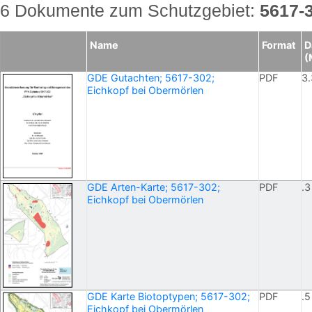
6 Dokumente zum Schutzgebiet:
5617-
Name
Format
D
(
GDE Gutachten; 5617-302;
PDF
3.
Eichkopf bei Obermörlen
GDE Arten-Karte; 5617-302;
PDF
.3
Eichkopf bei Obermörlen
GDE Karte Biotoptypen; 5617-302;
PDF
.5
Eichkopf bei Obermörlen