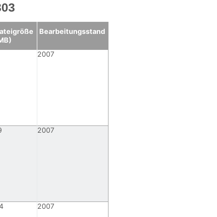
303
ateigröße
Bearbeitungsstand
MB)
2007
9
2007
4
2007