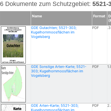
6 Dokumente zum Schutzgebiet:
5521-
Name
Format
D
(
GDE Gutachten; 5521-303;
PDF
.3
Kugelhornmoosflächen im
Vogelsberg
GDE Sonstige Arten-Karte; 5521-
PDF
1.
303; Kugelhornmoosflächen im
Vogelsberg
GDE Arten-Karte; 5521-303;
PDF
2.
Kugelhornmoosflächen im