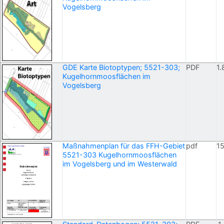
Vogelsberg
GDE Karte Biotoptypen; 5521-303;
PDF
1.
Kugelhornmoosflächen im
Vogelsberg
Maßnahmenplan für das FFH-Gebiet
pdf
1
5521-303 Kugelhornmoosflächen
im Vogelsberg und im Westerwald