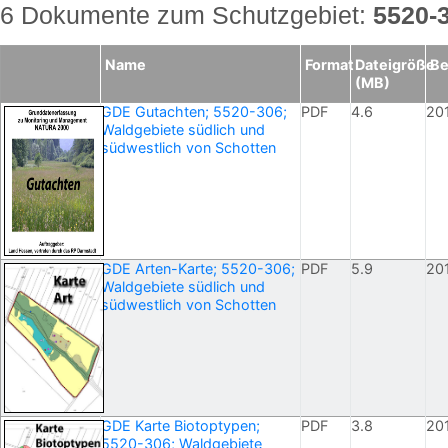
6 Dokumente zum Schutzgebiet:
5520-
Name
Format
Dateigröße
Be
(MB)
GDE Gutachten; 5520-306;
PDF
4.6
20
Waldgebiete südlich und
südwestlich von Schotten
GDE Arten-Karte; 5520-306;
PDF
5.9
20
Waldgebiete südlich und
südwestlich von Schotten
GDE Karte Biotoptypen;
PDF
3.8
20
5520-306; Waldgebiete