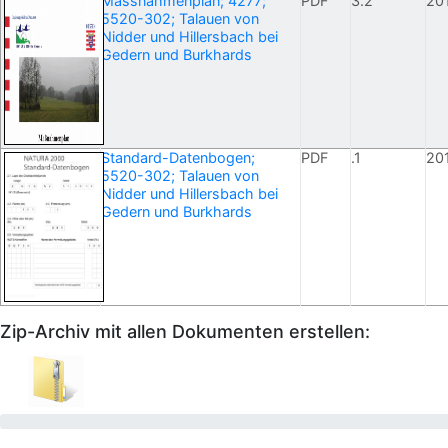
Massnahmenplan; 4277;
PDF
3.2
20
5520-302; Talauen von
Nidder und Hillersbach bei
Gedern und Burkhards
Standard-Datenbogen;
PDF
.1
20
5520-302; Talauen von
Nidder und Hillersbach bei
Gedern und Burkhards
Zip-Archiv mit allen Dokumenten erstellen: