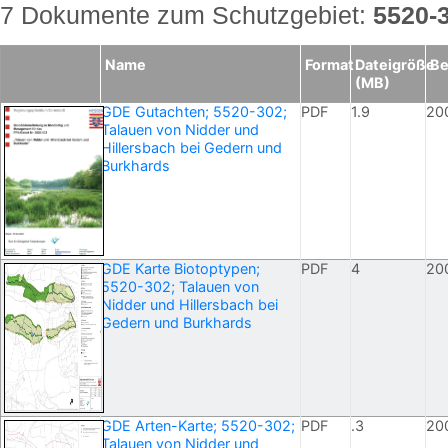
7 Dokumente zum Schutzgebiet:
5520-
Name
Format
Dateigröße
Be
(MB)
GDE Gutachten; 5520-302;
PDF
1.9
20
Talauen von Nidder und
Hillersbach bei Gedern und
Burkhards
GDE Karte Biotoptypen;
PDF
4
20
5520-302; Talauen von
Nidder und Hillersbach bei
Gedern und Burkhards
GDE Arten-Karte; 5520-302;
PDF
.3
20
Talauen von Nidder und